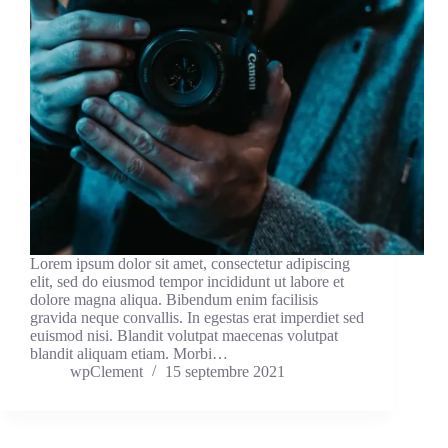
Lorem ipsum dolor sit amet, consectetur adipiscing
elit, sed do eiusmod tempor incididunt ut labore et
dolore magna aliqua. Bibendum enim facilisis
gravida neque convallis. In egestas erat imperdiet sed
euismod nisi. Blandit volutpat maecenas volutpat
blandit aliquam etiam. Morbi…
wpClement
15 septembre 2021